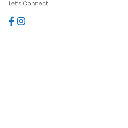
Let’s Connect
Sobre Nós
A Rivieratur é uma empresa especializada no
aluguer de autocarros e viagens à medida. À 20
anos presente no mercado de viagens e turismo,
estamos em constante evolução e a aumentar
a nossa frota de autocarros.