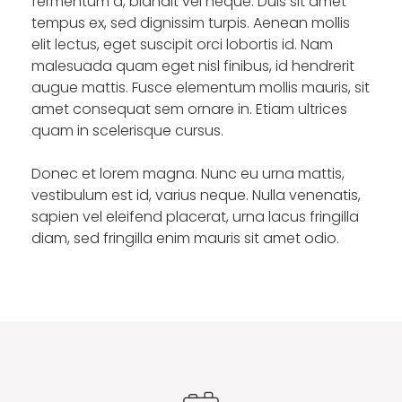
fermentum a, blandit vel neque. Duis sit amet
tempus ex, sed dignissim turpis. Aenean mollis
elit lectus, eget suscipit orci lobortis id. Nam
malesuada quam eget nisl finibus, id hendrerit
augue mattis. Fusce elementum mollis mauris, sit
amet consequat sem ornare in. Etiam ultrices
quam in scelerisque cursus.
Donec et lorem magna. Nunc eu urna mattis,
vestibulum est id, varius neque. Nulla venenatis,
sapien vel eleifend placerat, urna lacus fringilla
diam, sed fringilla enim mauris sit amet odio.