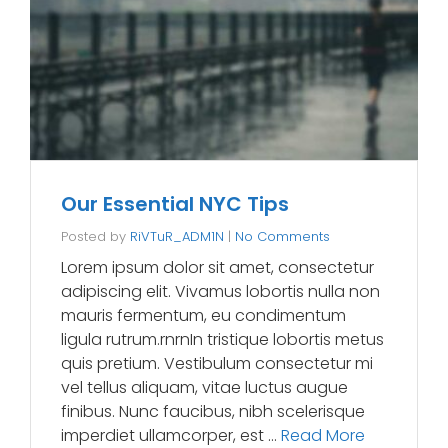
Our Essential NYC Tips
Posted by
RiVTuR_ADM1N
|
No Comments
Lorem ipsum dolor sit amet, consectetur
adipiscing elit. Vivamus lobortis nulla non
mauris fermentum, eu condimentum
ligula rutrum.rnrnIn tristique lobortis metus
quis pretium. Vestibulum consectetur mi
vel tellus aliquam, vitae luctus augue
finibus. Nunc faucibus, nibh scelerisque
imperdiet ullamcorper, est …
Read More